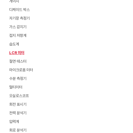
게이지
디케이드 박스
자기장 측정기
가스 감지기
접지 저항계
습도계
LCR 미터
절연 테스터
마이크로옴 미터
수분 측정기
멀티미터
오실로스코프
회전 표시기
전력 분석기
압력계
회로 분석기