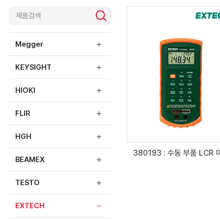
제품소개
Megger
KEYSIGHT
HIOKI
FLIR
HGH
380193 : 수동 부품 LCR
BEAMEX
TESTO
EXTECH