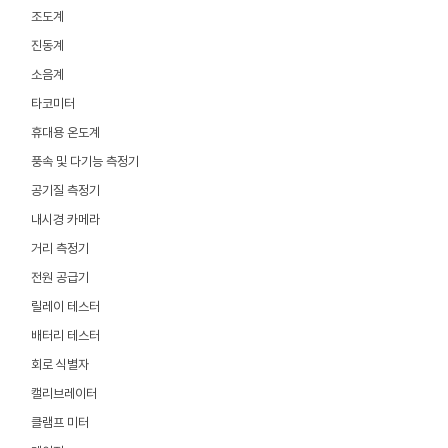
조도계
진동계
소음계
타코미터
휴대용 온도계
풍속 및 다기능 측정기
공기질 측정기
내시경 카메라
거리 측정기
전원 공급기
릴레이 테스터
배터리 테스터
회로 식별자
캘리브레이터
클램프 미터