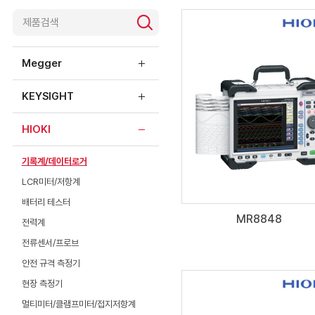
제품소개
Megger
KEYSIGHT
HIOKI
기록계/데이터로거
LCR미터/저항계
배터리 테스터
MR8848
전력계
전류센서/프로브
안전 규격 측정기
현장 측정기
멀티미터/클램프미터/접지저항계