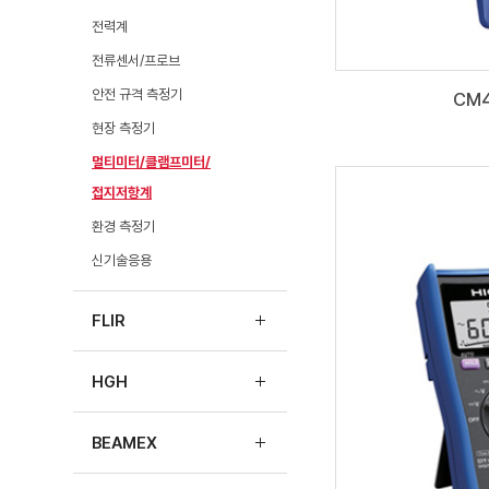
전력계
전류센서/프로브
안전 규격 측정기
CM4
현장 측정기
멀티미터/클램프미터/
접지저항계
환경 측정기
신기술응용
FLIR
HGH
BEAMEX