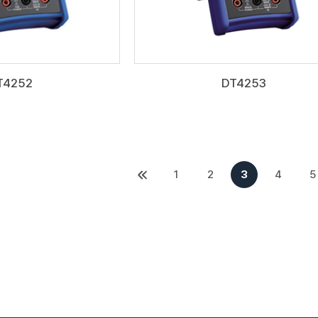
T4252
DT4253
1
2
3
4
5