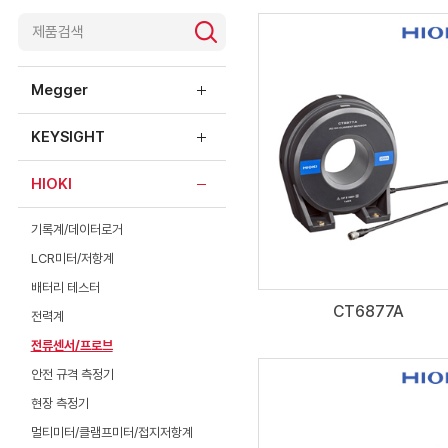
제품소개
Megger
KEYSIGHT
HIOKI
기록계/데이터로거
LCR미터/저항계
배터리 테스터
CT6877A
전력계
전류센서/프로브
안전 규격 측정기
현장 측정기
멀티미터/클램프미터/접지저항계