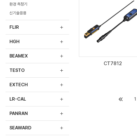
환경 측정기
신기술응용
FLIR
HGH
BEAMEX
CT7812
TESTO
EXTECH
1
LR-CAL
PANRAN
SEAWARD