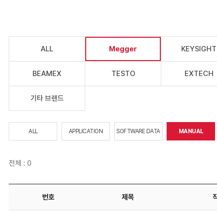
ALL
Megger
KEYSIGHT
BEAMEX
TESTO
EXTECH
기타 브랜드
ALL
APPLICATION
SOFTWARE DATA
MANUAL
전체 : 0
번호
제목